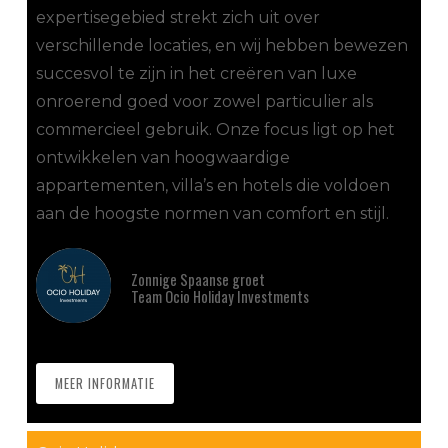
expertisegebied strekt zich uit over
verschillende locaties, en wij hebben bewezen
succesvol te zijn in het creëren van luxe
onroerend goed voor zowel particulier als
commercieel gebruik. Onze focus ligt op het
ontwikkelen van hoogwaardige
appartementen, villa’s en hotels die voldoen
aan de hoogste normen van comfort en stijl.
Zonnige Spaanse groet
Team Ocio Holiday Investments
MEER INFORMATIE