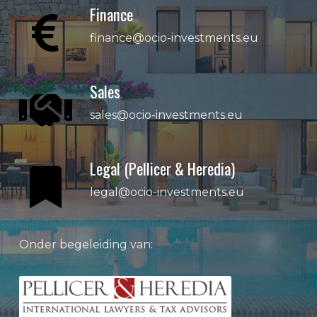
Finance

finance@ocio-investments.eu
Sales

sales@ocio-investments.eu
Legal (Pellicer & Heredia)

legal@ocio-investments.eu
Onder begeleiding van: