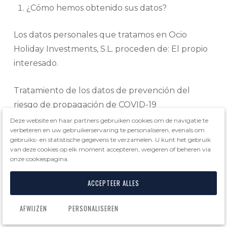
¿Cómo hemos obtenido sus datos?
Los datos personales que tratamos en Ocio
Holiday Investments, S.L. proceden de: El propio
interesado.
Tratamiento de los datos de prevención del
riesgo de propagación de COVID-19
Deze website en haar partners gebruiken cookies om de navigatie te
verbeteren en uw gebruikerservaring te personaliseren, evenals om
Información
gebruiks- en statistische gegevens te verzamelen. U kunt het gebruik
básica sobre
van deze cookies op elk moment accepteren, weigeren of beheren via
onze cookiespagina.
Protección
de datos
ACCEPTEER ALLES
AFWIJZEN
PERSONALISEREN
Responsable:
Ocio Holiday Investments, S.L.