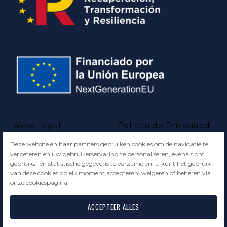
Aviso Legal
Política de Privacidad
Deze website en haar partners gebruiken cookies om de navigatie te
Política de Cookies
verbeteren en uw gebruikerservaring te personaliseren, evenals om
gebruiks- en statistische gegevens te verzamelen. U kunt het gebruik
van deze cookies op elk moment accepteren, weigeren of beheren via
onze cookiespagina.
Aviso Legal
Política de Privacidad
Política de Cookies
ACCEPTEER ALLES
© 2026 Ocio Holiday Investments · Creado con