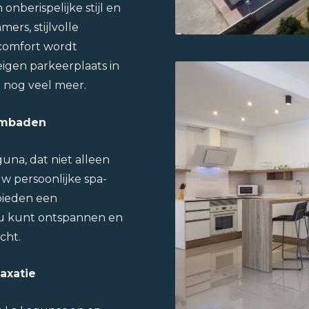
onberispelijke stijl en
ers, stijlvolle
comfort wordt
igen parkeerplaats in
 nog veel meer.
embaden
guna, dat niet alleen
uw persoonlijke spa-
bieden een
 u kunt ontspannen en
cht.
axatie