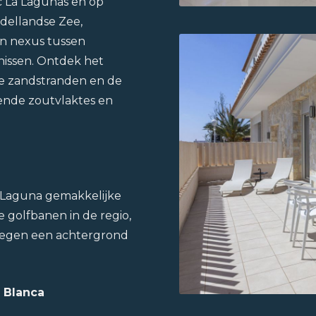
 La Lagunas en op
ddellandse Zee,
en nexus tussen
nissen. Ontdek het
de zandstranden en de
nde zoutvlaktes en
La Laguna gemakkelijke
 golfbanen in de regio,
 tegen een achtergrond
a Blanca