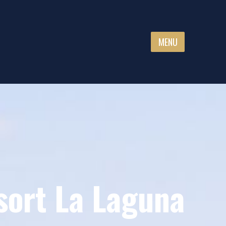
MENU
sort La Laguna